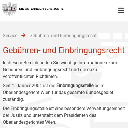
Zur
Zum
Zum
Hauptnavigation
Inhalt
Untermenü
DIE ÖSTERREICHISCHE JUSTIZ
[1]
[2]
[3]
Service
Gebühren- und Einbringungsrecht
Gebühren- und Einbringungsrecht
In diesem Bereich finden Sie wichtige Informationen zum
Gebühren- und Einbringungsrecht und die dazu
veröffentlichten Richtlinien.
Seit 1. Jänner 2001 ist die
Einbringungsstelle
beim
Oberlandesgericht Wien für das gesamte Bundesgebiet
zuständig.
Die Einbringungsstelle ist eine besondere Verwaltungseinheit
der Justiz und untersteht dem Präsidenten des
Oberlandesgerichtes Wien.