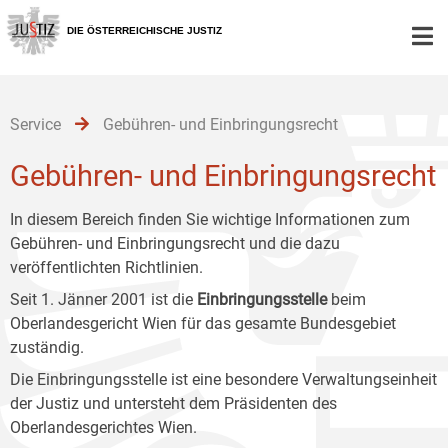
Zur
Zum
Zum
Hauptnavigation
Inhalt
Untermenü
DIE ÖSTERREICHISCHE JUSTIZ
[1]
[2]
[3]
Service
Gebühren- und Einbringungsrecht
Gebühren- und Einbringungsrecht
In diesem Bereich finden Sie wichtige Informationen zum
Gebühren- und Einbringungsrecht und die dazu
veröffentlichten Richtlinien.
Seit 1. Jänner 2001 ist die
Einbringungsstelle
beim
Oberlandesgericht Wien für das gesamte Bundesgebiet
zuständig.
Die Einbringungsstelle ist eine besondere Verwaltungseinheit
der Justiz und untersteht dem Präsidenten des
Oberlandesgerichtes Wien.