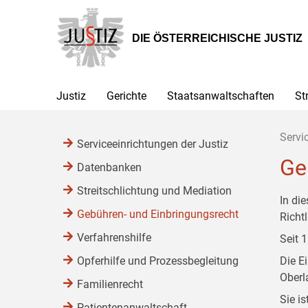
Zur
Zum
Zum
Hauptnavigation
Inhalt
Untermenü
[1]
[2]
[3]
DIE ÖSTERREICHISCHE JUSTIZ
Justiz
Gerichte
Staatsanwaltschaften
St
Servi
Serviceeinrichtungen der Justiz
Ge
Datenbanken
Streitschlichtung und Mediation
In di
Gebühren- und Einbringungsrecht
Richtl
Verfahrenshilfe
Seit 
Opferhilfe und Prozessbegleitung
Die E
Oberl
Familienrecht
Sie i
Patientenanwaltschaft,