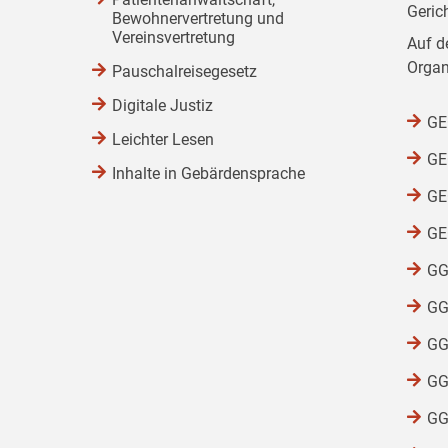
Geric
Bewohnervertretung und
Vereinsvertretung
Auf d
Organ
Pauschalreisegesetz
Digitale Justiz
GEG
Leichter Lesen
GEG
Inhalte in Gebärdensprache
GEG
GEG
GG
GG
GG
GG
GG