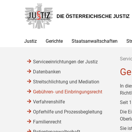
Zur
Zum
Zum
Hauptnavigation
Inhalt
Untermenü
[1]
[2]
[3]
DIE ÖSTERREICHISCHE JUSTIZ
Justiz
Gerichte
Staatsanwaltschaften
St
Servi
Serviceeinrichtungen der Justiz
Ge
Datenbanken
Streitschlichtung und Mediation
In di
Gebühren- und Einbringungsrecht
Richtl
Verfahrenshilfe
Seit 
Opferhilfe und Prozessbegleitung
Die E
Oberl
Familienrecht
Sie i
Patientenanwaltschaft,