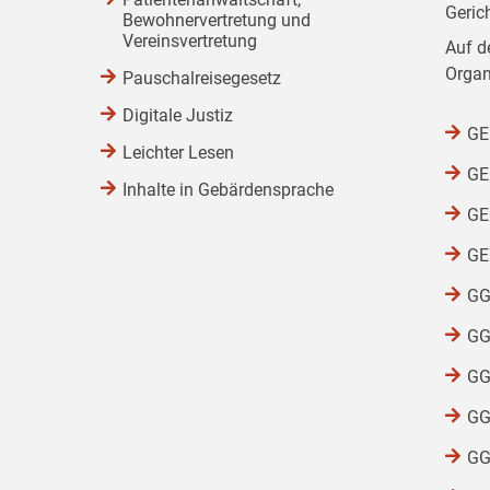
Geric
Bewohnervertretung und
Vereinsvertretung
Auf d
Organ
Pauschalreisegesetz
Digitale Justiz
GEG
Leichter Lesen
GEG
Inhalte in Gebärdensprache
GEG
GEG
GG
GG
GG
GG
GG