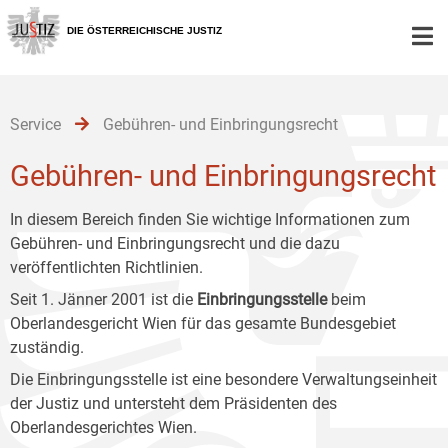
Zur
Zum
Zum
Hauptnavigation
Inhalt
Untermenü
DIE ÖSTERREICHISCHE JUSTIZ
[1]
[2]
[3]
Service
Gebühren- und Einbringungsrecht
Gebühren- und Einbringungsrecht
In diesem Bereich finden Sie wichtige Informationen zum
Gebühren- und Einbringungsrecht und die dazu
veröffentlichten Richtlinien.
Seit 1. Jänner 2001 ist die
Einbringungsstelle
beim
Oberlandesgericht Wien für das gesamte Bundesgebiet
zuständig.
Die Einbringungsstelle ist eine besondere Verwaltungseinheit
der Justiz und untersteht dem Präsidenten des
Oberlandesgerichtes Wien.