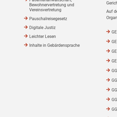
Geric
Bewohnervertretung und
Vereinsvertretung
Auf d
Organ
Pauschalreisegesetz
Digitale Justiz
GEG
Leichter Lesen
GEG
Inhalte in Gebärdensprache
GEG
GEG
GG
GG
GG
GG
GG