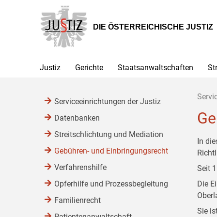
Zur
Zum
Zum
Hauptnavigation
Inhalt
Untermenü
[1]
[2]
[3]
DIE ÖSTERREICHISCHE JUSTIZ
Justiz
Gerichte
Staatsanwaltschaften
St
Servi
Serviceeinrichtungen der Justiz
Ge
Datenbanken
Streitschlichtung und Mediation
In di
Gebühren- und Einbringungsrecht
Richtl
Verfahrenshilfe
Seit 
Opferhilfe und Prozessbegleitung
Die E
Oberl
Familienrecht
Sie i
Patientenanwaltschaft,