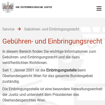
Zur
Zum
Zum
Hauptnavigation
Inhalt
Untermenü
DIE ÖSTERREICHISCHE JUSTIZ
[1]
[2]
[3]
Service
Gebühren- und Einbringungsrecht
Gebühren- und Einbringungsrecht
In diesem Bereich finden Sie wichtige Informationen zum
Gebühren- und Einbringungsrecht und die dazu
veröffentlichten Richtlinien.
Seit 1. Jänner 2001 ist die
Einbringungsstelle
beim
Oberlandesgericht Wien für das gesamte Bundesgebiet
zuständig.
Die Einbringungsstelle ist eine besondere Verwaltungseinheit
der Justiz und untersteht dem Präsidenten des
Oberlandesgerichtes Wien.