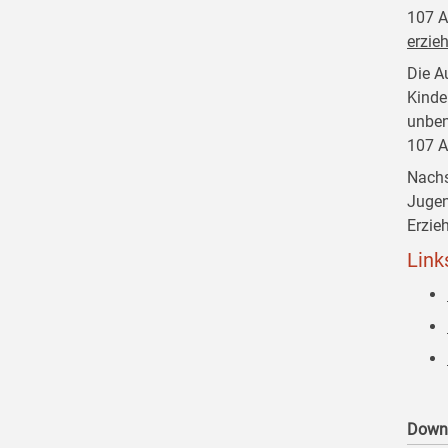
107 A
erzie
Die A
Kinder
unben
107 A
Nachs
Jugen
Erzie
Link
Down