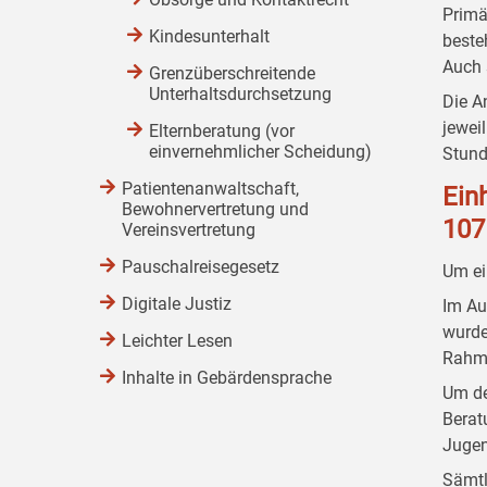
Primä
Kindesunterhalt
beste
Auch 
Grenzüberschreitende
Unterhaltsdurchsetzung
Die A
jewei
Elternberatung (vor
einvernehmlicher Scheidung)
Stund
Patientenanwaltschaft,
Ein
Bewohnervertretung und
107
Vereinsvertretung
Pauschalreisegesetz
Um ei
Digitale Justiz
Im Au
wurde
Leichter Lesen
Rahme
Inhalte in Gebärdensprache
Um de
Berat
Jugen
Sämtl