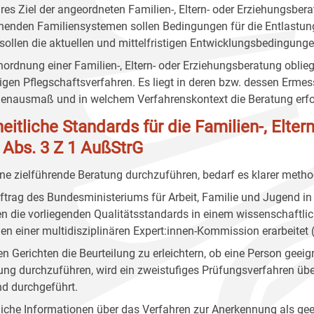
res Ziel der angeordneten Familien-, Eltern- oder Erziehungsbera
henden Familiensystemen sollen Bedingungen für die Entlastun
sollen die aktuellen und mittelfristigen Entwicklungsbedingunge
nordnung einer Familien-, Eltern- oder Erziehungsberatung oblieg
ligen Pflegschaftsverfahren. Es liegt in deren bzw. dessen Erm
enausmaß und in welchem Verfahrenskontext die Beratung erfo
heitliche Standards für die Familien-, Elte
 Abs. 3 Z 1 AußStrG
ne zielführende Beratung durchzuführen, bedarf es klarer method
ftrag des Bundesministeriums für Arbeit, Familie und Jugend i
n die vorliegenden Qualitätsstandards in einem wissenschaftlic
n einer multidisziplinären Expert:innen-Kommission erarbeitet
n Gerichten die Beurteilung zu erleichtern, ob eine Person geeig
ung durchzuführen, wird ein zweistufiges Prüfungsverfahren übe
d durchgeführt.
iche Informationen über das Verfahren zur Anerkennung als geei