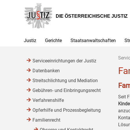
Zur
Zum
Zum
Hauptnavigation
Inhalt
Untermenü
[1]
[2]
[3]
DIE ÖSTERREICHISCHE JUSTIZ
Justiz
Gerichte
Staatsanwaltschaften
St
Servi
Serviceeinrichtungen der Justiz
Fa
Datenbanken
Streitschlichtung und Mediation
Fam
Gebühren- und Einbringungsrecht
Seit 
Verfahrenshilfe
Kinde
Opferhilfe und Prozessbegleitung
anzuor
Konta
Familienrecht
Lösun
Obsorge und Kontaktrecht