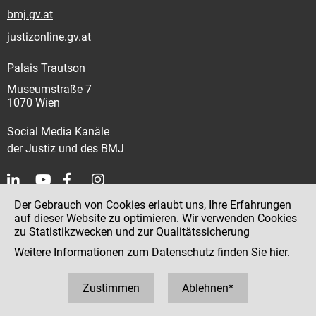
bmj.gv.at
justizonline.gv.at
Palais Trautson
Museumstraße 7
1070 Wien
Social Media Kanäle
der Justiz und des BMJ
Der Gebrauch von Cookies erlaubt uns, Ihre Erfahrungen
Kontakt
auf dieser Website zu optimieren. Wir verwenden Cookies
zu Statistikzwecken und zur Qualitätssicherung
Impressum
Weitere Informationen zum Datenschutz finden Sie
hier
.
Datenschutz
Barrierefreiheit
Zustimmen
Ablehnen*
Hinweisgeber:innenplattform (für Mitarbeiter:innen)