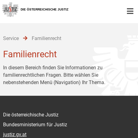
Zur
Zum
Zum
Hauptnavigation
Inhalt
Untermenü
DIE ÖSTERREICHISCHE JUSTIZ
[1]
[2]
[3]
Service
Familienrecht
Familienrecht
In diesem Bereich finden Sie Informationen zu
familienrechtlichen Fragen. Bitte wählen Sie
nebenstehenden Menü (Navigation) Ihr Thema.
Die österreichische Justiz
Bundesministerium für Justiz
justiz.gv.at