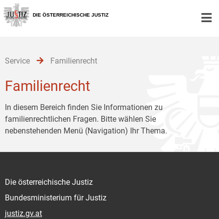
Zur
Zum
Zum
Hauptnavigation
Inhalt
Untermenü
DIE ÖSTERREICHISCHE JUSTIZ
[1]
[2]
[3]
Service
Familienrecht
Familienrecht
In diesem Bereich finden Sie Informationen zu
familienrechtlichen Fragen. Bitte wählen Sie
nebenstehenden Menü (Navigation) Ihr Thema.
Die österreichische Justiz
Bundesministerium für Justiz
justiz.gv.at