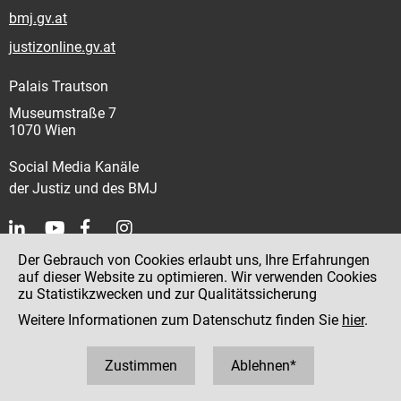
bmj.gv.at
justizonline.gv.at
Palais Trautson
Museumstraße 7
1070 Wien
Social Media Kanäle
der Justiz und des BMJ
Der Gebrauch von Cookies erlaubt uns, Ihre Erfahrungen
Kontakt
auf dieser Website zu optimieren. Wir verwenden Cookies
zu Statistikzwecken und zur Qualitätssicherung
Impressum
Weitere Informationen zum Datenschutz finden Sie
hier
.
Datenschutz
Barrierefreiheit
Zustimmen
Ablehnen*
Hinweisgeber:innenplattform (für Mitarbeiter:innen)