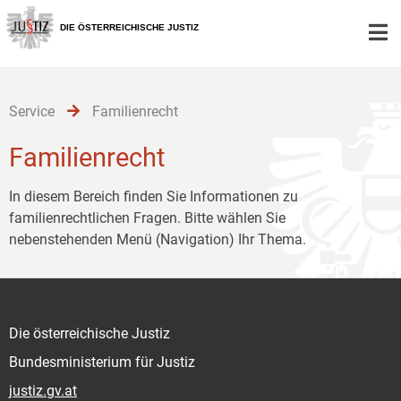
Zur
Zum
Zum
Hauptnavigation
Inhalt
Untermenü
DIE ÖSTERREICHISCHE JUSTIZ
[1]
[2]
[3]
Service
Familienrecht
Familienrecht
In diesem Bereich finden Sie Informationen zu
familienrechtlichen Fragen. Bitte wählen Sie
nebenstehenden Menü (Navigation) Ihr Thema.
Die österreichische Justiz
Bundesministerium für Justiz
justiz.gv.at