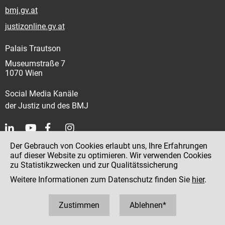
bmj.gv.at
justizonline.gv.at
Palais Trautson
Museumstraße 7
1070 Wien
Social Media Kanäle
der Justiz und des BMJ
Der Gebrauch von Cookies erlaubt uns, Ihre Erfahrungen
Kontakt
auf dieser Website zu optimieren. Wir verwenden Cookies
zu Statistikzwecken und zur Qualitätssicherung
Impressum
Weitere Informationen zum Datenschutz finden Sie
hier
.
Datenschutz
Barrierefreiheit
Zustimmen
Ablehnen*
Hinweisgeber:innenplattform (für Mitarbeiter:innen)