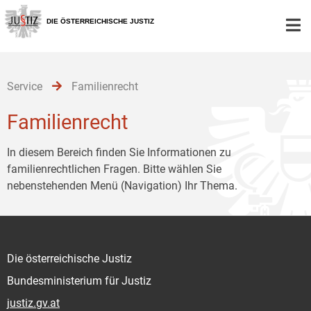
Zur
Zum
Zum
Hauptnavigation
Inhalt
Untermenü
DIE ÖSTERREICHISCHE JUSTIZ
[1]
[2]
[3]
Service
Familienrecht
Familienrecht
In diesem Bereich finden Sie Informationen zu
familienrechtlichen Fragen. Bitte wählen Sie
nebenstehenden Menü (Navigation) Ihr Thema.
Die österreichische Justiz
Bundesministerium für Justiz
justiz.gv.at