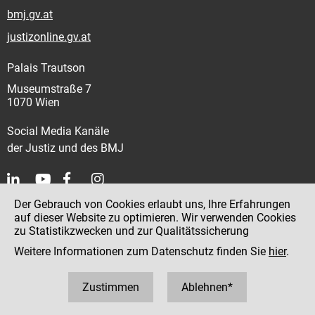
bmj.gv.at
justizonline.gv.at
Palais Trautson
Museumstraße 7
1070 Wien
Social Media Kanäle
der Justiz und des BMJ
Der Gebrauch von Cookies erlaubt uns, Ihre Erfahrungen
Kontakt
auf dieser Website zu optimieren. Wir verwenden Cookies
zu Statistikzwecken und zur Qualitätssicherung
Impressum
Weitere Informationen zum Datenschutz finden Sie
hier
.
Datenschutz
Barrierefreiheit
Zustimmen
Ablehnen*
Hinweisgeber:innenplattform (für Mitarbeiter:innen)