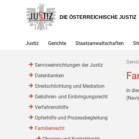
Zur
Zum
Zum
Hauptnavigation
Inhalt
Untermenü
[1]
[2]
[3]
DIE ÖSTERREICHISCHE JUSTIZ
Justiz
Gerichte
Staatsanwaltschaften
St
Servi
Serviceeinrichtungen der Justiz
Fa
Datenbanken
Streitschlichtung und Mediation
In di
Gebühren- und Einbringungsrecht
(Navi
Verfahrenshilfe
Opferhilfe und Prozessbegleitung
Familienrecht
Obsorge und Kontaktrecht