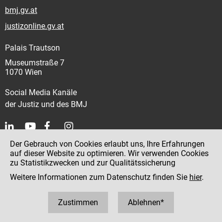
bmj.gv.at
justizonline.gv.at
Palais Trautson
Museumstraße 7
1070 Wien
Social Media Kanäle
der Justiz und des BMJ
Der Gebrauch von Cookies erlaubt uns, Ihre Erfahrungen
Kontakt
auf dieser Website zu optimieren. Wir verwenden Cookies
zu Statistikzwecken und zur Qualitätssicherung
Impressum
Weitere Informationen zum Datenschutz finden Sie
hier
.
Datenschutz
Barrierefreiheit
Zustimmen
Ablehnen*
Hinweisgeber:innenplattform (für Mitarbeiter:innen)