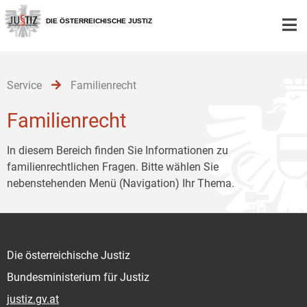
Zur
Zum
Zum
Hauptnavigation
Inhalt
Untermenü
DIE ÖSTERREICHISCHE JUSTIZ
[1]
[2]
[3]
Service
Familienrecht
Familienrecht
In diesem Bereich finden Sie Informationen zu
familienrechtlichen Fragen. Bitte wählen Sie
nebenstehenden Menü (Navigation) Ihr Thema.
Die österreichische Justiz
Bundesministerium für Justiz
justiz.gv.at