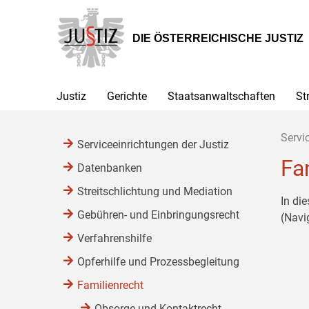
Zur
Zum
Zum
Hauptnavigation
Inhalt
Untermenü
[1]
[2]
[3]
DIE ÖSTERREICHISCHE JUSTIZ
Justiz
Gerichte
Staatsanwaltschaften
St
Servi
Serviceeinrichtungen der Justiz
Fa
Datenbanken
Streitschlichtung und Mediation
In di
Gebühren- und Einbringungsrecht
(Navi
Verfahrenshilfe
Opferhilfe und Prozessbegleitung
Familienrecht
Obsorge und Kontaktrecht