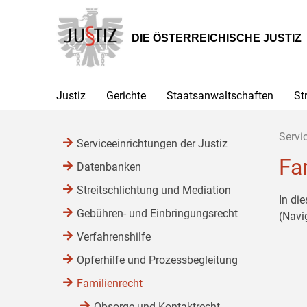
Zur
Zum
Zum
Hauptnavigation
Inhalt
Untermenü
[1]
[2]
[3]
DIE ÖSTERREICHISCHE JUSTIZ
Justiz
Gerichte
Staatsanwaltschaften
St
Servi
Serviceeinrichtungen der Justiz
Fa
Datenbanken
Streitschlichtung und Mediation
In di
Gebühren- und Einbringungsrecht
(Navi
Verfahrenshilfe
Opferhilfe und Prozessbegleitung
Familienrecht
Obsorge und Kontaktrecht