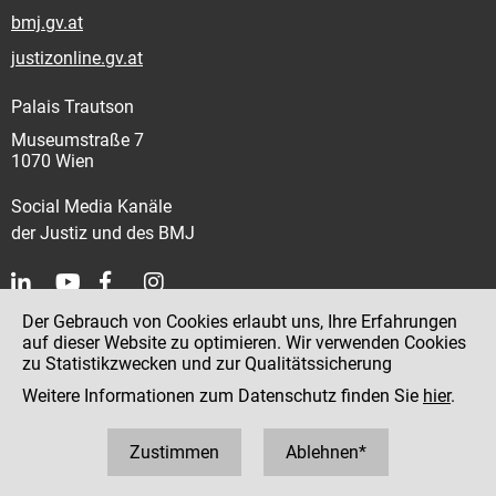
bmj.gv.at
justizonline.gv.at
Palais Trautson
Museumstraße 7
1070 Wien
Social Media Kanäle
der Justiz und des BMJ
Der Gebrauch von Cookies erlaubt uns, Ihre Erfahrungen
Kontakt
auf dieser Website zu optimieren. Wir verwenden Cookies
zu Statistikzwecken und zur Qualitätssicherung
Impressum
Weitere Informationen zum Datenschutz finden Sie
hier
.
Datenschutz
Barrierefreiheit
Zustimmen
Ablehnen*
Hinweisgeber:innenplattform (für Mitarbeiter:innen)