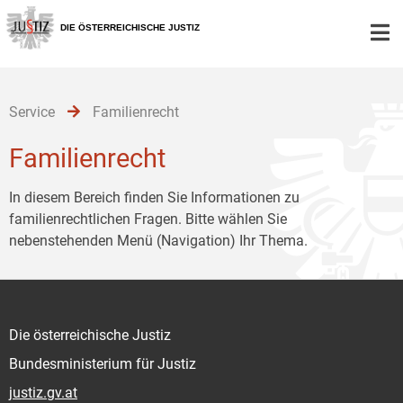
Zur
Zum
Zum
Hauptnavigation
Inhalt
Untermenü
DIE ÖSTERREICHISCHE JUSTIZ
[1]
[2]
[3]
Service
Familienrecht
Familienrecht
In diesem Bereich finden Sie Informationen zu
familienrechtlichen Fragen. Bitte wählen Sie
nebenstehenden Menü (Navigation) Ihr Thema.
Die österreichische Justiz
Bundesministerium für Justiz
justiz.gv.at