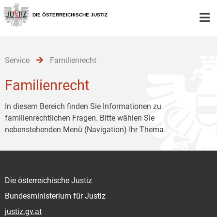
Zur
Zum
Zum
Hauptnavigation
Inhalt
Untermenü
DIE ÖSTERREICHISCHE JUSTIZ
[1]
[2]
[3]
Service
Familienrecht
Familienrecht
In diesem Bereich finden Sie Informationen zu
familienrechtlichen Fragen. Bitte wählen Sie
nebenstehenden Menü (Navigation) Ihr Thema.
Die österreichische Justiz
Bundesministerium für Justiz
justiz.gv.at