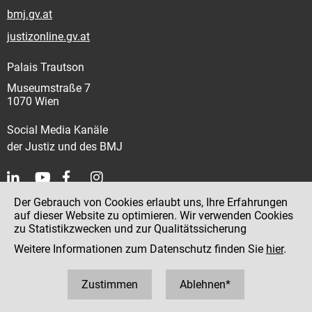
bmj.gv.at
justizonline.gv.at
Palais Trautson
Museumstraße 7
1070 Wien
Social Media Kanäle
der Justiz und des BMJ
Der Gebrauch von Cookies erlaubt uns, Ihre Erfahrungen
Kontakt
auf dieser Website zu optimieren. Wir verwenden Cookies
zu Statistikzwecken und zur Qualitätssicherung
Impressum
Weitere Informationen zum Datenschutz finden Sie
hier
.
Datenschutz
Barrierefreiheit
Zustimmen
Ablehnen*
Hinweisgeber:innenplattform (für Mitarbeiter:innen)