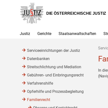
Zur
Zum
Zum
Hauptnavigation
Inhalt
Untermenü
[1]
[2]
[3]
DIE ÖSTERREICHISCHE JUSTIZ
Justiz
Gerichte
Staatsanwaltschaften
St
Servi
Serviceeinrichtungen der Justiz
Fa
Datenbanken
Streitschlichtung und Mediation
In di
Gebühren- und Einbringungsrecht
(Navi
Verfahrenshilfe
Opferhilfe und Prozessbegleitung
Familienrecht
Obsorge und Kontaktrecht