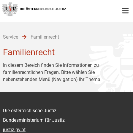
Zur
Zum
Zum
Hauptnavigation
Inhalt
Untermenü
DIE ÖSTERREICHISCHE JUSTIZ
[1]
[2]
[3]
Service
Familienrecht
Familienrecht
In diesem Bereich finden Sie Informationen zu
familienrechtlichen Fragen. Bitte wählen Sie
nebenstehenden Menü (Navigation) Ihr Thema.
Die österreichische Justiz
Bundesministerium für Justiz
justiz.gv.at