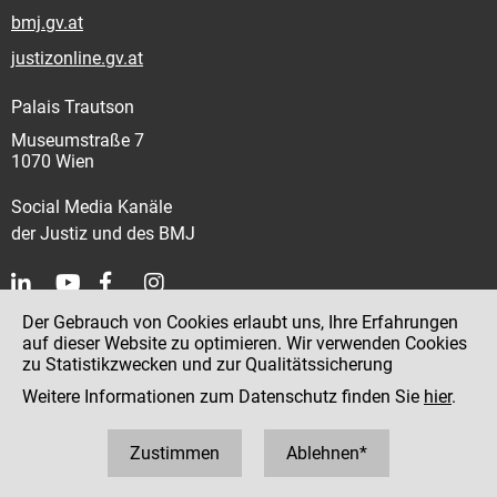
bmj.gv.at
justizonline.gv.at
Palais Trautson
Museumstraße 7
1070 Wien
Social Media Kanäle
der Justiz und des BMJ
Der Gebrauch von Cookies erlaubt uns, Ihre Erfahrungen
Kontakt
auf dieser Website zu optimieren. Wir verwenden Cookies
zu Statistikzwecken und zur Qualitätssicherung
Impressum
Weitere Informationen zum Datenschutz finden Sie
hier
.
Datenschutz
Barrierefreiheit
Zustimmen
Ablehnen*
Hinweisgeber:innenplattform (für Mitarbeiter:innen)