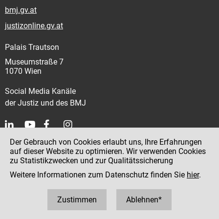
bmj.gv.at
justizonline.gv.at
Palais Trautson
Museumstraße 7
1070 Wien
Social Media Kanäle
der Justiz und des BMJ
Der Gebrauch von Cookies erlaubt uns, Ihre Erfahrungen
Kontakt
auf dieser Website zu optimieren. Wir verwenden Cookies
zu Statistikzwecken und zur Qualitätssicherung
Impressum
Weitere Informationen zum Datenschutz finden Sie
hier
.
Datenschutz
Barrierefreiheit
Zustimmen
Ablehnen*
Hinweisgeber:innenplattform (für Mitarbeiter:innen)