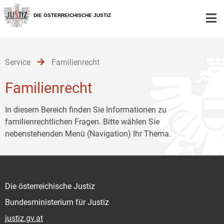
Zur
Zum
Zum
Hauptnavigation
Inhalt
Untermenü
DIE ÖSTERREICHISCHE JUSTIZ
[1]
[2]
[3]
Service
Familienrecht
Familienrecht
In diesem Bereich finden Sie Informationen zu
familienrechtlichen Fragen. Bitte wählen Sie
nebenstehenden Menü (Navigation) Ihr Thema.
Die österreichische Justiz
Bundesministerium für Justiz
justiz.gv.at