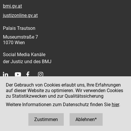
bmj.gv.at
justizonline.gv.at
Palais Trautson
Museumstraße 7
1070 Wien
Social Media Kanäle
der Justiz und des BMJ
Der Gebrauch von Cookies erlaubt uns, Ihre Erfahrungen
Kontakt
auf dieser Website zu optimieren. Wir verwenden Cookies
zu Statistikzwecken und zur Qualitätssicherung
Impressum
Weitere Informationen zum Datenschutz finden Sie
hier
.
Datenschutz
Barrierefreiheit
Zustimmen
Ablehnen*
Hinweisgeber:innenplattform (für Mitarbeiter:innen)