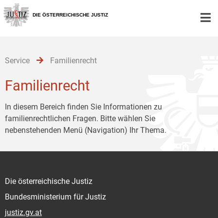
Zur
Zum
Zum
Hauptnavigation
Inhalt
Untermenü
DIE ÖSTERREICHISCHE JUSTIZ
[1]
[2]
[3]
Service
Familienrecht
Familienrecht
In diesem Bereich finden Sie Informationen zu
familienrechtlichen Fragen. Bitte wählen Sie
nebenstehenden Menü (Navigation) Ihr Thema.
Die österreichische Justiz
Bundesministerium für Justiz
justiz.gv.at