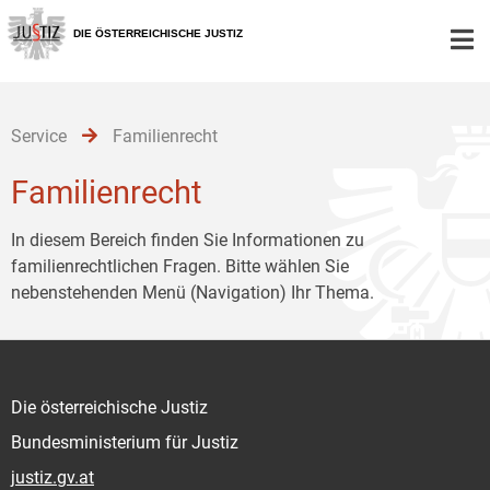
Zur
Zum
Zum
Hauptnavigation
Inhalt
Untermenü
DIE ÖSTERREICHISCHE JUSTIZ
[1]
[2]
[3]
Service
Familienrecht
Familienrecht
In diesem Bereich finden Sie Informationen zu
familienrechtlichen Fragen. Bitte wählen Sie
nebenstehenden Menü (Navigation) Ihr Thema.
Die österreichische Justiz
Bundesministerium für Justiz
justiz.gv.at