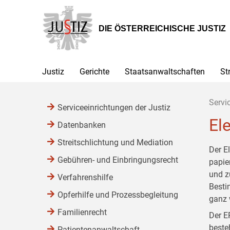
Zur
Zum
Zum
Hauptnavigation
Inhalt
Untermenü
[1]
[2]
[3]
DIE ÖSTERREICHISCHE JUSTIZ
Justiz
Gerichte
Staatsanwaltschaften
St
Servi
Serviceeinrichtungen der Justiz
El
Datenbanken
Streitschlichtung und Mediation
Der E
Gebühren- und Einbringungsrecht
papie
und z
Verfahrenshilfe
Besti
Opferhilfe und Prozessbegleitung
ganz 
Familienrecht
Der E
beste
Patientenanwaltschaft,