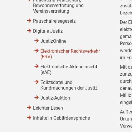
Bewohnervertretung und
zusät
Vereinsvertretung
bezei
Pauschalreisegesetz
Der E
elekt
Digitale Justiz
gemac
JustizOnline
Perso
werde
Elektronischer Rechtsverkehr
(ERV)
im En
Elektronische Akteneinsicht
Mit d
(eAE)
zur:z
durch
Ediktsdatei und
Kundmachungen der Justiz
der a
Milli
Justiz-Auktion
einge
Leichter Lesen
Außer
Inhalte in Gebärdensprache
Urkun
Verwa