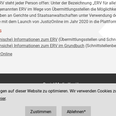
RV steht jeder Person offen: Unter der Bezeichnung „ERV für all
enannten ERV im Wege von Übermittlungsstellen die Möglichkeit 
ben an Gerichte und Staatsanwaltschaften unter Verwendung der 
 mit dem Launch von JustizOnline im Jahr 2020 in die Plattfo
s
nische) Informationen zum ERV
(Übermittlungsstellen und Schni
nsiche) Informationen zum ERV im Grundbuch
(
Schnittstellenb
zOnline
on
Social Media Kanäle
der Justiz und des BMJ
ngen auf dieser Website zu optimieren. Wir verwenden Cookies z
e 7
hier
.
Zustimmen
Ablehnen*