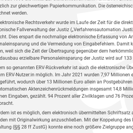
zlich zur gleichwertigen Papierkommunikation. Die österreichisc
chnet werden.
lektronische Rechtsverkehr wurde im Laufe der Zeit für die direk
ronische Fallverwaltung der Justiz („Verfahrensautomation Just
ht. Dies erspart die nochmalige elektronische Erfassung von Ant
naleinsparung und die Vermeidung von Eingabefehlern. Damit k
n, weil sich die Zeit der Übertragung gegenüber dem herkömmli
dausbau erzielbare Personaleinsparung der Justiz wird auf 133
em so genannten ERV-Rückverkehr ist auch die elektronische Üb
um ERV-Nutzer:in möglich. Im Jahr 2021 wurden 7,97 Millionen 
geführt, wodurch über 13 Millionen Euro allein an Postgebühren
utomatischen Aktenzeichenrückmeldungen insgesamt 14,8 Millio
onen Eingaben, gezählt. 94 Prozent aller Zivilklagen und 76 Proz
bracht.
dem ist es möglich, dem elektronisch übermittelten Schriftsat
den mit Originalwirkung anzuschließen. Mit der Koppelung des E
ltung (§§ 28 ff ZustG) konnte eine noch größere Zielgruppe a