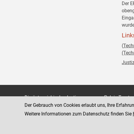
Der E
obeng
Einga
wurde
Link
(
Tech
(Tech
Justi
Die österreichische Justiz
Palais Trauts
Der Gebrauch von Cookies erlaubt uns, Ihre Erfahru
Museumstraß
Bundesministerium für Justiz
1070 Wien
Weitere Informationen zum Datenschutz finden Sie
justiz.gv.at
bmj.gv.at