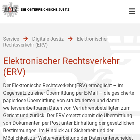
Zur
Zum
Zum
Hauptnavigation
Inhalt
Untermenü
DIE ÖSTERREICHISCHE JUSTIZ
[1]
[2]
[3]
Service
Digitale Justiz
Elektronischer
Rechtsverkehr (ERV)
Elektronischer Rechtsverkehr
(ERV)
Der Elektronische Rechtsverkehr (ERV) ermöglicht – im
Gegensatz zu einer Übermittlung per E-Mail – die gesicherte
papierlose Übermittlung von strukturierten und damit
weiterverarbeitbaren Daten von Verfahrensbeteiligten zum
Gericht und zurück. Der ERV ersetzt damit die Übermittlung
von Dokumenten per Post unter Einhaltung der gesetzlichen
Bestimmungen. Im Hinblick auf Sicherheit und der
Möglichkeit zur Weiterverarbeitung der Daten unterscheidet