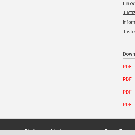
Links
Justi
Infor
Justi
Down
PDF
PDF
PDF
PDF
Die österreichische Justiz
Palais Trauts