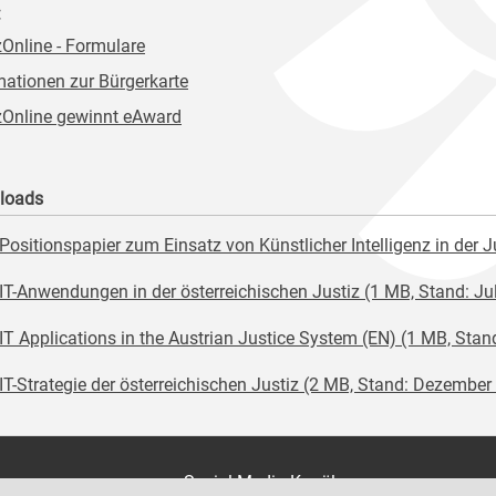
:
zOnline - Formulare
mationen zur Bürgerkarte
zOnline gewinnt eAward
loads
Positionspapier zum Einsatz von Künstlicher Intelligenz in der 
IT-Anwendungen in der österreichischen Justiz (1 MB, Stand: Ju
IT Applications in the Austrian Justice System (EN) (1 MB, Stan
IT-Strategie der österreichischen Justiz (2 MB, Stand: Dezember
on
Social Media Kanäle