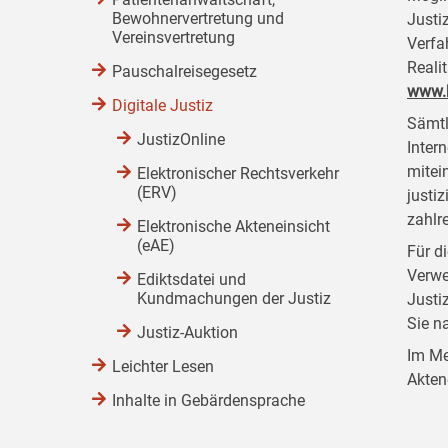
Bewohnervertretung und
Justi
Vereinsvertretung
Verfa
Reali
Pauschalreisegesetz
www.b
Digitale Justiz
Sämtl
JustizOnline
Inter
mitei
Elektronischer Rechtsverkehr
(ERV)
justi
zahlr
Elektronische Akteneinsicht
(eAE)
Für d
Verwe
Ediktsdatei und
Kundmachungen der Justiz
Justi
Sie n
Justiz-Auktion
Im Me
Leichter Lesen
Akten
Inhalte in Gebärdensprache