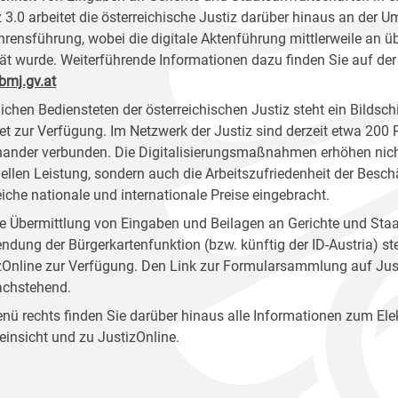
z 3.0 arbeitet die österreichische Justiz darüber hinaus an der U
hrensführung, wobei die digitale Aktenführung mittlerweile an 
tät wurde. Weiterführende Informationen dazu finden Sie auf der
mj.gv.at
ichen Bediensteten der österreichischen Justiz steht ein Bildsc
net zur Verfügung. Im Netzwerk der Justiz sind derzeit etwa 200
nander verbunden. Die Digitalisierungsmaßnahmen erhöhen nicht
ziellen Leistung, sondern auch die Arbeitszufriedenheit der Besc
eiche nationale und internationale Preise eingebracht.
ie Übermittlung von Eingaben und Beilagen an Gerichte und Staa
ndung der Bürgerkartenfunktion (bzw. künftig der ID-Austria) 
zOnline zur Verfügung. Den Link zur Formularsammlung auf Just
achstehend.
nü rechts finden Sie darüber hinaus alle Informationen zum Ele
einsicht und zu JustizOnline.