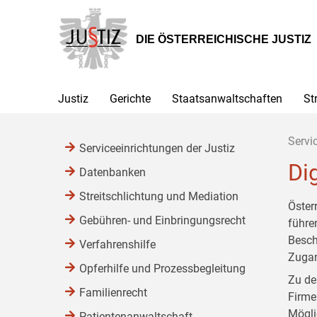
Zur
Zum
Zum
Hauptnavigation
Inhalt
Untermenü
[1]
[2]
[3]
DIE ÖSTERREICHISCHE JUSTIZ
Justiz
Gerichte
Staatsanwaltschaften
St
Servi
Serviceeinrichtungen der Justiz
Dig
Datenbanken
Streitschlichtung und Mediation
Öster
Gebühren- und Einbringungsrecht
führen
Besch
Verfahrenshilfe
Zugan
Opferhilfe und Prozessbegleitung
Zu de
Familienrecht
Firme
Mögli
Patientenanwaltschaft,