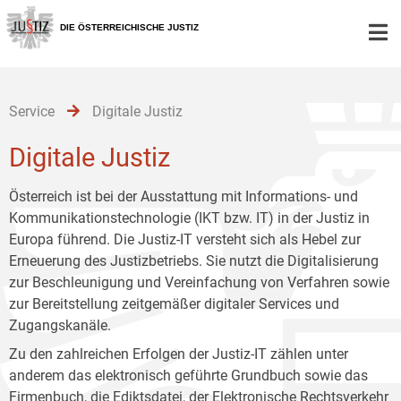
Zur
Zum
Zum
Hauptnavigation
Inhalt
Untermenü
DIE ÖSTERREICHISCHE JUSTIZ
[1]
[2]
[3]
Service
Digitale Justiz
Digitale Justiz
Österreich ist bei der Ausstattung mit Informations- und
Kommunikationstechnologie (IKT bzw. IT) in der Justiz in
Europa führend. Die Justiz-IT versteht sich als Hebel zur
Erneuerung des Justizbetriebs. Sie nutzt die Digitalisierung
zur Beschleunigung und Vereinfachung von Verfahren sowie
zur Bereitstellung zeitgemäßer digitaler Services und
Zugangskanäle.
Zu den zahlreichen Erfolgen der Justiz-IT zählen unter
anderem das elektronisch geführte Grundbuch sowie das
Firmenbuch, die Ediktsdatei, der Elektronische Rechtsverkehr