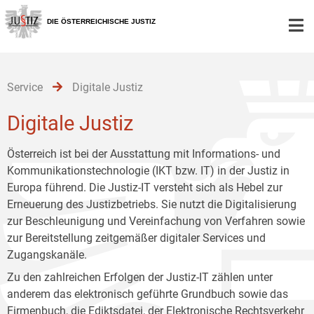
Zur
Zum
Zum
Hauptnavigation
Inhalt
Untermenü
DIE ÖSTERREICHISCHE JUSTIZ
[1]
[2]
[3]
Service
Digitale Justiz
Digitale Justiz
Österreich ist bei der Ausstattung mit Informations- und
Kommunikationstechnologie (IKT bzw. IT) in der Justiz in
Europa führend. Die Justiz-IT versteht sich als Hebel zur
Erneuerung des Justizbetriebs. Sie nutzt die Digitalisierung
zur Beschleunigung und Vereinfachung von Verfahren sowie
zur Bereitstellung zeitgemäßer digitaler Services und
Zugangskanäle.
Zu den zahlreichen Erfolgen der Justiz-IT zählen unter
anderem das elektronisch geführte Grundbuch sowie das
Firmenbuch, die Ediktsdatei, der Elektronische Rechtsverkehr