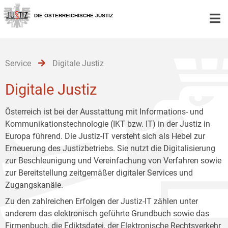
Zur
Zum
Zum
Hauptnavigation
Inhalt
Untermenü
DIE ÖSTERREICHISCHE JUSTIZ
[1]
[2]
[3]
Service
Digitale Justiz
Digitale Justiz
Österreich ist bei der Ausstattung mit Informations- und
Kommunikationstechnologie (IKT bzw. IT) in der Justiz in
Europa führend. Die Justiz-IT versteht sich als Hebel zur
Erneuerung des Justizbetriebs. Sie nutzt die Digitalisierung
zur Beschleunigung und Vereinfachung von Verfahren sowie
zur Bereitstellung zeitgemäßer digitaler Services und
Zugangskanäle.
Zu den zahlreichen Erfolgen der Justiz-IT zählen unter
anderem das elektronisch geführte Grundbuch sowie das
Firmenbuch, die Ediktsdatei, der Elektronische Rechtsverkehr