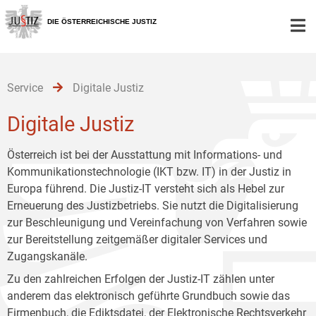
Zur
Zum
Zum
Hauptnavigation
Inhalt
Untermenü
DIE ÖSTERREICHISCHE JUSTIZ
[1]
[2]
[3]
Service
Digitale Justiz
Digitale Justiz
Österreich ist bei der Ausstattung mit Informations- und
Kommunikationstechnologie (IKT bzw. IT) in der Justiz in
Europa führend. Die Justiz-IT versteht sich als Hebel zur
Erneuerung des Justizbetriebs. Sie nutzt die Digitalisierung
zur Beschleunigung und Vereinfachung von Verfahren sowie
zur Bereitstellung zeitgemäßer digitaler Services und
Zugangskanäle.
Zu den zahlreichen Erfolgen der Justiz-IT zählen unter
anderem das elektronisch geführte Grundbuch sowie das
Firmenbuch, die Ediktsdatei, der Elektronische Rechtsverkehr