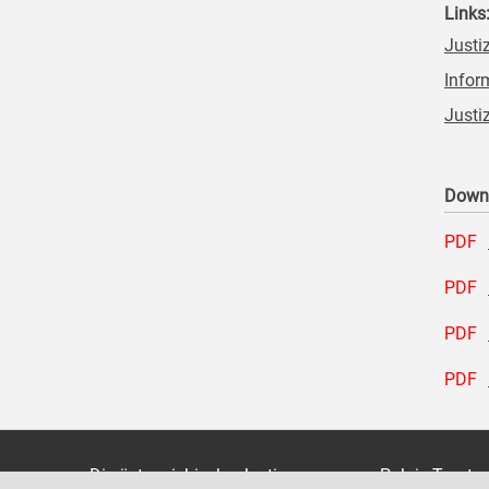
Links
Justi
Infor
Justi
Down
PDF
PDF
PDF
PDF
Die österreichische Justiz
Palais Trauts