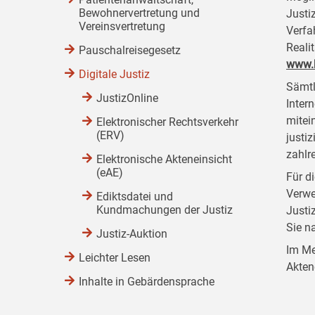
Bewohnervertretung und
Justi
Vereinsvertretung
Verfa
Reali
Pauschalreisegesetz
www.b
Digitale Justiz
Sämtl
JustizOnline
Inter
mitei
Elektronischer Rechtsverkehr
(ERV)
justi
zahlr
Elektronische Akteneinsicht
(eAE)
Für d
Verwe
Ediktsdatei und
Kundmachungen der Justiz
Justi
Sie n
Justiz-Auktion
Im Me
Leichter Lesen
Akten
Inhalte in Gebärdensprache