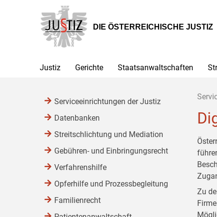
Zur
Zum
Zum
Hauptnavigation
Inhalt
Untermenü
[1]
[2]
[3]
DIE ÖSTERREICHISCHE JUSTIZ
Justiz
Gerichte
Staatsanwaltschaften
St
Servi
Serviceeinrichtungen der Justiz
Dig
Datenbanken
Streitschlichtung und Mediation
Öster
Gebühren- und Einbringungsrecht
führen
Besch
Verfahrenshilfe
Zugan
Opferhilfe und Prozessbegleitung
Zu de
Familienrecht
Firme
Mögli
Patientenanwaltschaft,