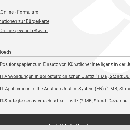
:
zOnline - Formulare
mationen zur Bürgerkarte
zOnline gewinnt eAward
loads
Positionspapier zum Einsatz von Künstlicher Intelligenz in der 
IT-Anwendungen in der österreichischen Justiz (1 MB, Stand: Ju
IT Applications in the Austrian Justice System (EN) (1 MB, Stan
IT-Strategie der österreichischen Justiz (2 MB, Stand: Dezember
on
Social Media Kanäle