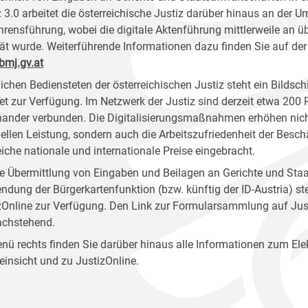
z 3.0 arbeitet die österreichische Justiz darüber hinaus an der U
hrensführung, wobei die digitale Aktenführung mittlerweile an 
tät wurde. Weiterführende Informationen dazu finden Sie auf der
mj.gv.at
ichen Bediensteten der österreichischen Justiz steht ein Bildsc
net zur Verfügung. Im Netzwerk der Justiz sind derzeit etwa 200
nander verbunden. Die Digitalisierungsmaßnahmen erhöhen nicht
ziellen Leistung, sondern auch die Arbeitszufriedenheit der Besc
eiche nationale und internationale Preise eingebracht.
ie Übermittlung von Eingaben und Beilagen an Gerichte und Staa
ndung der Bürgerkartenfunktion (bzw. künftig der ID-Austria) 
zOnline zur Verfügung. Den Link zur Formularsammlung auf Just
achstehend.
nü rechts finden Sie darüber hinaus alle Informationen zum Ele
einsicht und zu JustizOnline.