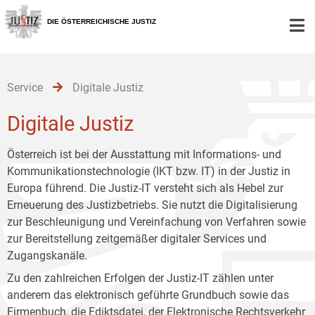
Zur
Zum
Zum
Hauptnavigation
Inhalt
Untermenü
DIE ÖSTERREICHISCHE JUSTIZ
[1]
[2]
[3]
Service
Digitale Justiz
Digitale Justiz
Österreich ist bei der Ausstattung mit Informations- und
Kommunikationstechnologie (IKT bzw. IT) in der Justiz in
Europa führend. Die Justiz-IT versteht sich als Hebel zur
Erneuerung des Justizbetriebs. Sie nutzt die Digitalisierung
zur Beschleunigung und Vereinfachung von Verfahren sowie
zur Bereitstellung zeitgemäßer digitaler Services und
Zugangskanäle.
Zu den zahlreichen Erfolgen der Justiz-IT zählen unter
anderem das elektronisch geführte Grundbuch sowie das
Firmenbuch, die Ediktsdatei, der Elektronische Rechtsverkehr