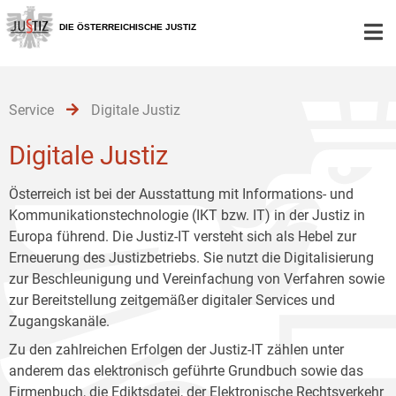
Zur
Zum
Zum
Hauptnavigation
Inhalt
Untermenü
DIE ÖSTERREICHISCHE JUSTIZ
[1]
[2]
[3]
Service
Digitale Justiz
Digitale Justiz
Österreich ist bei der Ausstattung mit Informations- und
Kommunikationstechnologie (IKT bzw. IT) in der Justiz in
Europa führend. Die Justiz-IT versteht sich als Hebel zur
Erneuerung des Justizbetriebs. Sie nutzt die Digitalisierung
zur Beschleunigung und Vereinfachung von Verfahren sowie
zur Bereitstellung zeitgemäßer digitaler Services und
Zugangskanäle.
Zu den zahlreichen Erfolgen der Justiz-IT zählen unter
anderem das elektronisch geführte Grundbuch sowie das
Firmenbuch, die Ediktsdatei, der Elektronische Rechtsverkehr