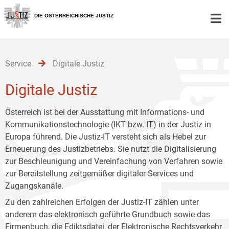
Zur
Zum
Zum
Hauptnavigation
Inhalt
Untermenü
DIE ÖSTERREICHISCHE JUSTIZ
[1]
[2]
[3]
Service
Digitale Justiz
Digitale Justiz
Österreich ist bei der Ausstattung mit Informations- und
Kommunikationstechnologie (IKT bzw. IT) in der Justiz in
Europa führend. Die Justiz-IT versteht sich als Hebel zur
Erneuerung des Justizbetriebs. Sie nutzt die Digitalisierung
zur Beschleunigung und Vereinfachung von Verfahren sowie
zur Bereitstellung zeitgemäßer digitaler Services und
Zugangskanäle.
Zu den zahlreichen Erfolgen der Justiz-IT zählen unter
anderem das elektronisch geführte Grundbuch sowie das
Firmenbuch, die Ediktsdatei, der Elektronische Rechtsverkehr