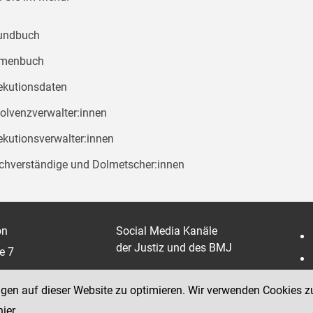
undbuch
rmenbuch
ekutionsdaten
solvenzverwalter:innen
ekutionsverwalter:innen
chverständige und Dolmetscher:innen
on
Social Media Kanäle
der Justiz und des BMJ
e 7
ngen auf dieser Website zu optimieren. Wir verwenden Cookies z
hier
.