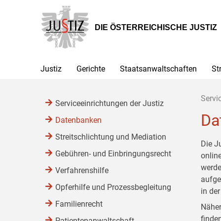
Zur
Zum
Zum
Hauptnavigation
Inhalt
Untermenü
[1]
[2]
[3]
DIE ÖSTERREICHISCHE JUSTIZ
Justiz
Gerichte
Staatsanwaltschaften
St
Servi
Serviceeinrichtungen der Justiz
Da
Datenbanken
Streitschlichtung und Mediation
Die J
Gebühren- und Einbringungsrecht
onlin
werde
Verfahrenshilfe
aufge
Opferhilfe und Prozessbegleitung
in de
Familienrecht
Näher
finde
Patientenanwaltschaft,