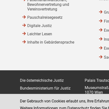
Bewohnervertretung und
Vereinsvertretung
Gr
Pauschalreisegesetz
Fi
Digitale Justiz
Ex
Leichter Lesen
In
Inhalte in Gebärdensprache
Ex
Sa
Die österreichische Justiz
Palais Trauts
Museumstraß
Bundesministerium für Justiz
1070 Wien
justiz.gv.at
Der Gebrauch von Cookies erlaubt uns, Ihre Erfahru
bmj.gv.at
Weitere Informationen zum Datenschutz finden Sie