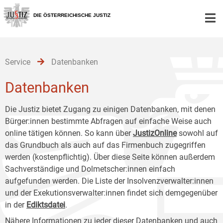
Zur
Zum
Zum
Hauptnavigation
Inhalt
Untermenü
DIE ÖSTERREICHISCHE JUSTIZ
[1]
[2]
[3]
Service
Datenbanken
Datenbanken
Die Justiz bietet Zugang zu einigen Datenbanken, mit denen
Bürger:innen bestimmte Abfragen auf einfache Weise auch
online tätigen können. So kann über
JustizOnline
sowohl auf
das Grundbuch als auch auf das Firmenbuch zugegriffen
werden (kostenpflichtig). Über diese Seite können außerdem
Sachverständige und Dolmetscher:innen einfach
aufgefunden werden. Die Liste der Insolvenzverwalter:innen
und der Exekutionsverwalter:innen findet sich demgegenüber
in der
Ediktsdatei
.
Nähere Informationen zu jeder dieser Datenbanken und auch