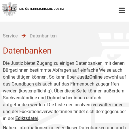
Zur
Zum
Zum
Hauptnavigation
Inhalt
Untermenü
DIE ÖSTERREICHISCHE JUSTIZ
[1]
[2]
[3]
Service
Datenbanken
Datenbanken
Die Justiz bietet Zugang zu einigen Datenbanken, mit denen
Bürger:innen bestimmte Abfragen auf einfache Weise auch
online tätigen können. So kann über
JustizOnline
sowohl auf
das Grundbuch als auch auf das Firmenbuch zugegriffen
werden (kostenpflichtig). Über diese Seite können außerdem
Sachverständige und Dolmetscher:innen einfach
aufgefunden werden. Die Liste der Insolvenzverwalter:innen
und der Exekutionsverwalter:innen findet sich demgegenüber
in der
Ediktsdatei
.
Nähere Informationen zu jeder dieser Datenbanken und auch