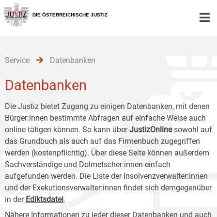
Zur
Zum
Zum
Hauptnavigation
Inhalt
Untermenü
DIE ÖSTERREICHISCHE JUSTIZ
[1]
[2]
[3]
Service
Datenbanken
Datenbanken
Die Justiz bietet Zugang zu einigen Datenbanken, mit denen
Bürger:innen bestimmte Abfragen auf einfache Weise auch
online tätigen können. So kann über
JustizOnline
sowohl auf
das Grundbuch als auch auf das Firmenbuch zugegriffen
werden (kostenpflichtig). Über diese Seite können außerdem
Sachverständige und Dolmetscher:innen einfach
aufgefunden werden. Die Liste der Insolvenzverwalter:innen
und der Exekutionsverwalter:innen findet sich demgegenüber
in der
Ediktsdatei
.
Nähere Informationen zu jeder dieser Datenbanken und auch