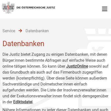
Zur
Zum
Zum
Hauptnavigation
Inhalt
Untermenü
DIE ÖSTERREICHISCHE JUSTIZ
[1]
[2]
[3]
Service
Datenbanken
Datenbanken
Die Justiz bietet Zugang zu einigen Datenbanken, mit denen
Bürger:innen bestimmte Abfragen auf einfache Weise auch
online tätigen können. So kann über
JustizOnline
sowohl auf
das Grundbuch als auch auf das Firmenbuch zugegriffen
werden (kostenpflichtig). Über diese Seite können außerdem
Sachverständige und Dolmetscher:innen einfach
aufgefunden werden. Die Liste der Insolvenzverwalter:innen
und der Exekutionsverwalter:innen findet sich demgegenüber
in der
Ediktsdatei
.
Nähere Informationen zu jeder dieser Datenbanken und auch