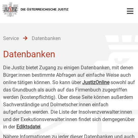
Zur
Zum
Zum
Hauptnavigation
Inhalt
Untermenü
DIE ÖSTERREICHISCHE JUSTIZ
[1]
[2]
[3]
Service
Datenbanken
Datenbanken
Die Justiz bietet Zugang zu einigen Datenbanken, mit denen
Bürger:innen bestimmte Abfragen auf einfache Weise auch
online tätigen können. So kann über
JustizOnline
sowohl auf
das Grundbuch als auch auf das Firmenbuch zugegriffen
werden (kostenpflichtig). Über diese Seite können außerdem
Sachverständige und Dolmetscher:innen einfach
aufgefunden werden. Die Liste der Insolvenzverwalter:innen
und der Exekutionsverwalter:innen findet sich demgegenüber
in der
Ediktsdatei
.
Nähere Informationen zu jeder dieser Datenbanken und auch