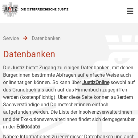
Zur
Zum
Zum
Hauptnavigation
Inhalt
Untermenü
DIE ÖSTERREICHISCHE JUSTIZ
[1]
[2]
[3]
Service
Datenbanken
Datenbanken
Die Justiz bietet Zugang zu einigen Datenbanken, mit denen
Bürger:innen bestimmte Abfragen auf einfache Weise auch
online tätigen können. So kann über
JustizOnline
sowohl auf
das Grundbuch als auch auf das Firmenbuch zugegriffen
werden (kostenpflichtig). Über diese Seite können außerdem
Sachverständige und Dolmetscher:innen einfach
aufgefunden werden. Die Liste der Insolvenzverwalter:innen
und der Exekutionsverwalter:innen findet sich demgegenüber
in der
Ediktsdatei
.
Nähere Informationen zu jeder dieser Datenbanken und auch