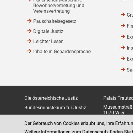
Bewohnervertretung und
Vereinsvertretung
Gr
Pauschalreisegesetz
Fi
Digitale Justiz
Ex
Leichter Lesen
In
Inhalte in Gebärdensprache
Ex
Sa
Die österreichische Justiz
Palais Trauts
Museumstraß
Bundesministerium für Justiz
1070 Wien
justiz.gv.at
Der Gebrauch von Cookies erlaubt uns, Ihre Erfahru
bmj.gv.at
Weitere Informationen zum Datenschutz finden Sie