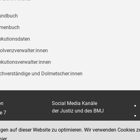
undbuch
rmenbuch
ekutionsdaten
solvenzverwalter:innen
ekutionsverwalter:innen
chverständige und Dolmetscher:innen
on
Social Media Kanäle
der Justiz und des BMJ
e 7
ngen auf dieser Website zu optimieren. Wir verwenden Cookies z
hier
.