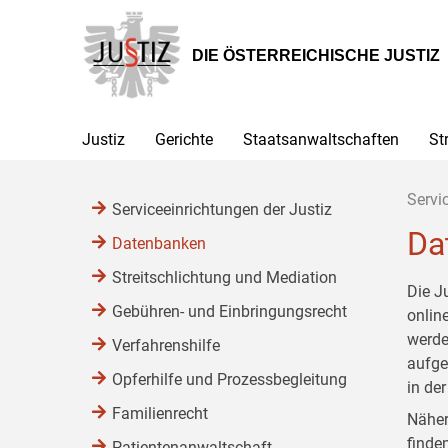
Zur
Zum
Zum
Hauptnavigation
Inhalt
Untermenü
[1]
[2]
[3]
DIE ÖSTERREICHISCHE JUSTIZ
Justiz
Gerichte
Staatsanwaltschaften
St
Servi
Serviceeinrichtungen der Justiz
Da
Datenbanken
Streitschlichtung und Mediation
Die J
Gebühren- und Einbringungsrecht
onlin
werde
Verfahrenshilfe
aufge
Opferhilfe und Prozessbegleitung
in de
Familienrecht
Näher
finde
Patientenanwaltschaft,