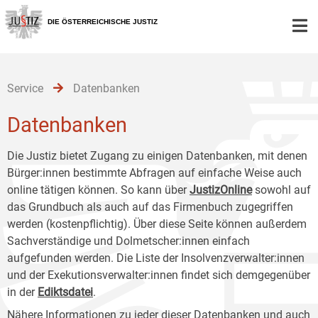
Zur
Zum
Zum
Hauptnavigation
Inhalt
Untermenü
DIE ÖSTERREICHISCHE JUSTIZ
[1]
[2]
[3]
Service
Datenbanken
Datenbanken
Die Justiz bietet Zugang zu einigen Datenbanken, mit denen
Bürger:innen bestimmte Abfragen auf einfache Weise auch
online tätigen können. So kann über
JustizOnline
sowohl auf
das Grundbuch als auch auf das Firmenbuch zugegriffen
werden (kostenpflichtig). Über diese Seite können außerdem
Sachverständige und Dolmetscher:innen einfach
aufgefunden werden. Die Liste der Insolvenzverwalter:innen
und der Exekutionsverwalter:innen findet sich demgegenüber
in der
Ediktsdatei
.
Nähere Informationen zu jeder dieser Datenbanken und auch