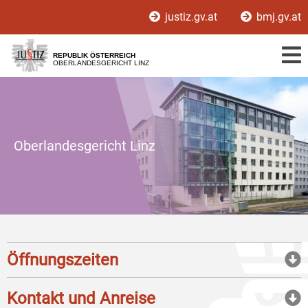
Zur
Zum
justiz.gv.at
bmj.gv.at
Hauptnavigation
Inhalt
[1]
[2]
REPUBLIK ÖSTERREICH
OBERLANDESGERICHT LINZ
Oberlandesgericht Linz
Öffnungszeiten
Kontakt und Anreise