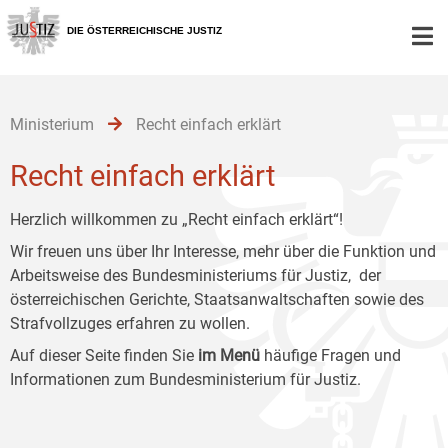
Zur
Zum
Zum
Hauptnavigation
Inhalt
Untermenü
DIE ÖSTERREICHISCHE JUSTIZ
[1]
[2]
[3]
Ministerium
Recht einfach erklärt
Recht einfach erklärt
Herzlich willkommen zu „Recht einfach erklärt“!
Wir freuen uns über Ihr Interesse, mehr über die Funktion und
Arbeitsweise des Bundesministeriums für Justiz, der
österreichischen Gerichte, Staatsanwaltschaften sowie des
Strafvollzuges erfahren zu wollen.
Auf dieser Seite finden Sie
im Menü
häufige Fragen und
Informationen zum Bundesministerium für Justiz.