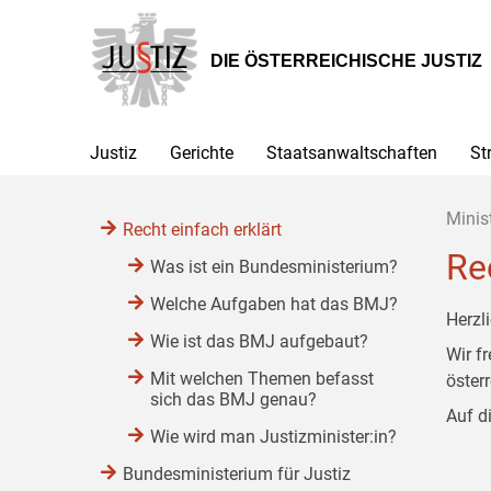
Zur
Zum
Zum
Hauptnavigation
Inhalt
Untermenü
[1]
[2]
[3]
DIE ÖSTERREICHISCHE JUSTIZ
Justiz
Gerichte
Staatsanwaltschaften
St
Minis
Recht einfach erklärt
Re
Was ist ein Bundesministerium?
Welche Aufgaben hat das BMJ?
Herzl
Wie ist das BMJ aufgebaut?
Wir f
Mit welchen Themen befasst
öster
sich das BMJ genau?
Auf d
Wie wird man Justizminister:in?
Bundesministerium für Justiz