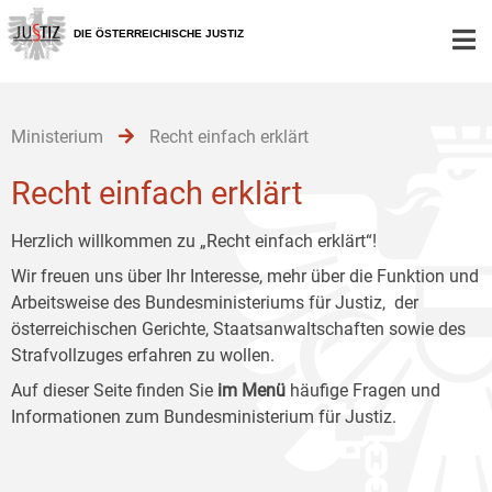
Zur
Zum
Zum
Hauptnavigation
Inhalt
Untermenü
DIE ÖSTERREICHISCHE JUSTIZ
[1]
[2]
[3]
Ministerium
Recht einfach erklärt
Recht einfach erklärt
Herzlich willkommen zu „Recht einfach erklärt“!
Wir freuen uns über Ihr Interesse, mehr über die Funktion und
Arbeitsweise des Bundesministeriums für Justiz, der
österreichischen Gerichte, Staatsanwaltschaften sowie des
Strafvollzuges erfahren zu wollen.
Auf dieser Seite finden Sie
im Menü
häufige Fragen und
Informationen zum Bundesministerium für Justiz.