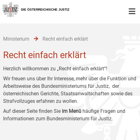
Zur
Zum
Zum
Hauptnavigation
Inhalt
Untermenü
DIE ÖSTERREICHISCHE JUSTIZ
[1]
[2]
[3]
Ministerium
Recht einfach erklärt
Recht einfach erklärt
Herzlich willkommen zu „Recht einfach erklärt“!
Wir freuen uns über Ihr Interesse, mehr über die Funktion und
Arbeitsweise des Bundesministeriums für Justiz, der
österreichischen Gerichte, Staatsanwaltschaften sowie des
Strafvollzuges erfahren zu wollen.
Auf dieser Seite finden Sie
im Menü
häufige Fragen und
Informationen zum Bundesministerium für Justiz.