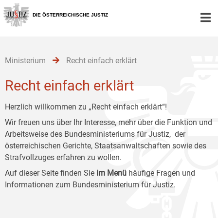
Zur
Zum
Zum
Hauptnavigation
Inhalt
Untermenü
DIE ÖSTERREICHISCHE JUSTIZ
[1]
[2]
[3]
Ministerium
Recht einfach erklärt
Recht einfach erklärt
Herzlich willkommen zu „Recht einfach erklärt“!
Wir freuen uns über Ihr Interesse, mehr über die Funktion und
Arbeitsweise des Bundesministeriums für Justiz, der
österreichischen Gerichte, Staatsanwaltschaften sowie des
Strafvollzuges erfahren zu wollen.
Auf dieser Seite finden Sie
im Menü
häufige Fragen und
Informationen zum Bundesministerium für Justiz.