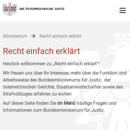
Zur
Zum
Zum
Hauptnavigation
Inhalt
Untermenü
DIE ÖSTERREICHISCHE JUSTIZ
[1]
[2]
[3]
Ministerium
Recht einfach erklärt
Recht einfach erklärt
Herzlich willkommen zu „Recht einfach erklärt“!
Wir freuen uns über Ihr Interesse, mehr über die Funktion und
Arbeitsweise des Bundesministeriums für Justiz, der
österreichischen Gerichte, Staatsanwaltschaften sowie des
Strafvollzuges erfahren zu wollen.
Auf dieser Seite finden Sie
im Menü
häufige Fragen und
Informationen zum Bundesministerium für Justiz.